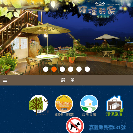
選 單
嘉義縣民宿031號