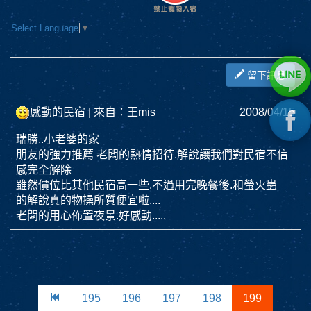
Select Language
▼
留下訊息
感動的民宿
| 來自：王mis
2008/04/15
瑞勝..小老婆的家
朋友的強力推薦 老闆的熱情招待.解說讓我們對民宿不信
感完全解除
雖然價位比其他民宿高一些.不過用完晚餐後.和螢火蟲
的解說真的物操所質便宜啦....
老闆的用心佈置夜景.好感動.....
195
196
197
198
199