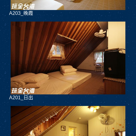
A203_晚霞
A201_日出