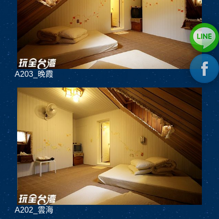
A203_晚霞
A202_雲海