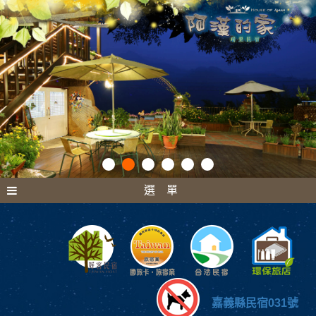
選 單
嘉義縣民宿031號