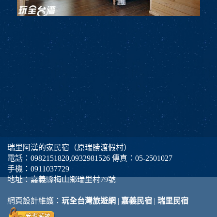
瑞里阿漢的家民宿（原瑞勝渡假村）
電話：
0982151820
,
0932981526
傳真：05-2501027
手機：
0911037729
地址：嘉義縣梅山鄉瑞里村79號
網頁設計維護：
玩全台灣旅遊網
|
嘉義民宿
|
瑞里民宿