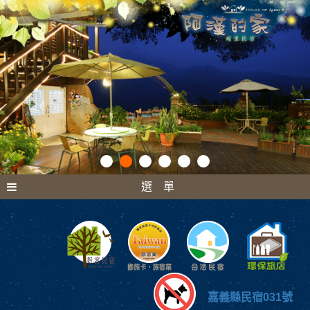
選 單
嘉義縣民宿031號