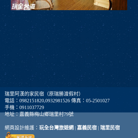
瑞里阿漢的家民宿（原瑞勝渡假村）
電話：
0982151820
,
0932981526
傳真：05-2501027
手機：
0911037729
地址：嘉義縣梅山鄉瑞里村79號
網頁設計維護：
玩全台灣旅遊網
|
嘉義民宿
|
瑞里民宿