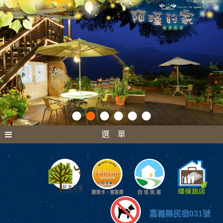
選 單
嘉義縣民宿031號