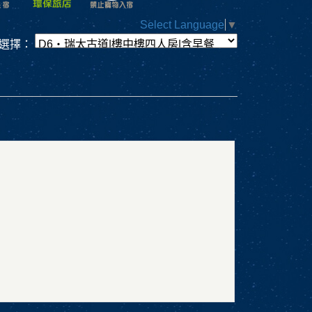
Select Language
▼
選擇：