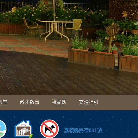
茶堂
徵才啟事
禮品區
交通指引
嘉義縣民宿031號