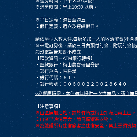
※進房時間：下午 3:00 以後。
※退房時間：早上10:30 以前。
※平日定義：週日至週五
※假日定義：週六及連續假日。
請依房型人數入住.每房多加一人酌收清潔費(不含棉被
※來電訂房後，請於三日內預付訂金，附玩訂金後請在
如沒電話告知既不成立
【匯款資訊－ATM銀行轉帳】
．匯款銀行：梅山農會瑞里分部
．銀行戶名：葉勝漢
．銀行代碼：６１７
．銀行帳號：００６００２２００２８６４０
○為響應環保，本住宿無提供一次性備品，請自備
【注意事項】
※山區無加油站，請於竹崎或梅山加滿油再上山。
※山區早晚溫差大，請自備禦寒衣物。
※為維護所有住宿旅客之住宿安全，禁止烹調食物