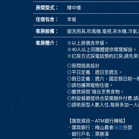
房間型式：
樓中樓
住宿包含：
早餐
客房設備：
盥洗用具,吹風機,電視,茶水機,冷氣
客房簡介：
※以上房價含早餐。
※40人以上同團體提供導覽解說。
※訂房方式採電話預約訂房,請先來電 05-2
◎房間挑高設計
◎平日定義：週日至週五。
◎假日定義：週六、國定假日前一
◎請勿攜帶寵物住宿。
◎嚴禁房間ˋ陽台烹煮食物。
◎附設餐廳提供合菜需額外付費.請
◎請依房型人數入住.每房多加一人酌
【匯款資訊－ATM銀行轉帳】
．匯款銀行：梅山農會
瑞里
分部
．銀行戶名：葉勝漢