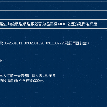
,暖氣,無線網路,網路,觀景窗,液晶電視.MOD,乾溼分離衛浴,電扇
501011 .0932981526 0911037729確認再匯訂金。
晚。
再入住前一天告知用餐人數 .素 葷食
收清潔費(不含棉被)300元.