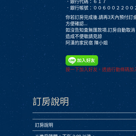
．銀行代碼：６１７
．銀行帳號：００６００２２００
你若訂房完成後.請再3天內預付訂金.
方便確認...
如沒告知査無匯款項.訂房自動取消
造成不便敬請見諒
阿漢的家民宿 陳小姐
按一下加入好友，透過行動條碼加入
訂房說明
訂房說明