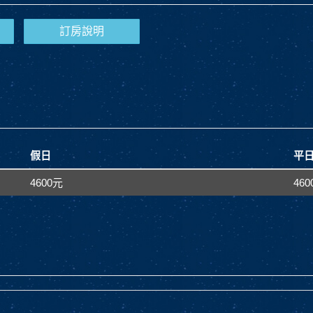
訂房說明
假日
平
4600元
46