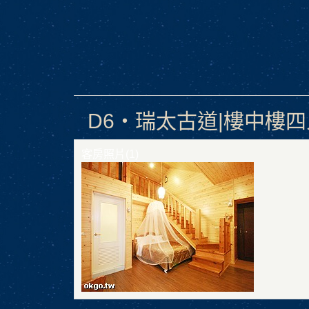
D6‧瑞太古道|樓中樓四
客房照片(1)